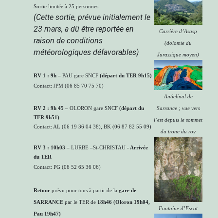
Sortie limitée à 25 personnes
(Cette sortie, prévue initialement le
23 mars, a dû être reportée en
Carrière d’Asasp
raison de conditions
(dolomie du
météorologiques défavorables)
Jurassique moyen)
RV 1 :
9h
– PAU gare SNCF
(départ du TER 9h15)
Contact: JPM (
06 85 70 75 70)
Anticlinal de
RV 2 :
9h 45
– OLORON gare SNCF
(départ du
Sarrance ; vue vers
TER 9h51)
l’est depuis le sommet
Contact: AL (06 19 36 04 38), BK (0
6 87 82 55 09
)
du trone du roy
RV 3 :
10h03
– LURBE –St-CHRISTAU
- Arrivée
du TER
Contact: PG (
06 52 65 36 06)
Retour
prévu pour tous à partir de la
gare de
SARRANCE
par le TER de
18h46 (Oloron 19h04,
Fontaine d’Escot
Pau 19h47)