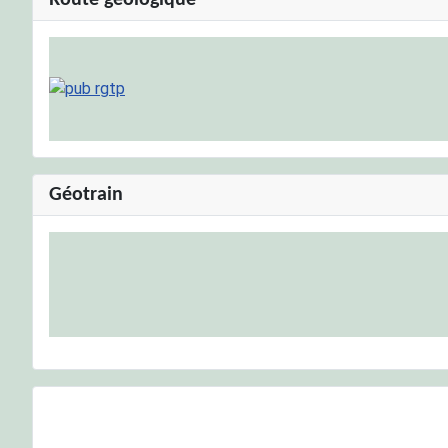
Route géologique
Géotrain